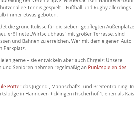
sabteilung der Vereine Spvg. Niedersachsen Hannover-Döh
hützenallee Tennis gespielt – Fußball und Rugby allerdings
shalb immer etwas geboten.
et die grüne Kulisse für die sieben gepflegten Außenplätz
 neu eröffnete „Wirtsclubhaus“ mit großer Terrasse, sind
ssen und Bahnen zu erreichen. Wer mit dem eigenen Auto
n Parkplatz.
ielen gerne – sie entwickeln aber auch Ehrgeiz: Unsere
n und Senioren nehmen regelmäßig an
Punktspielen des
ule Pötter
das Jugend-, Mannschafts- und Breitentraining. I
portslodge in Hannover-Ricklingen (Fischerhof 1, ehemals Kai