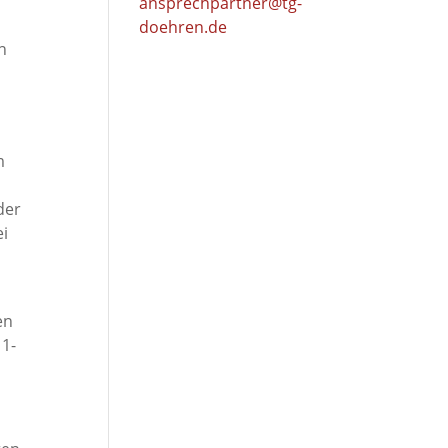
ansprechpartner@tg-
doehren.de
n
s
t
m
der
ei
en
11-