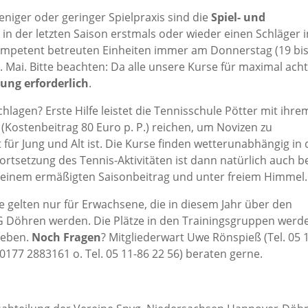
eniger oder geringer Spielpraxis sind die
Spiel- und
in der letzten Saison erstmals oder wieder einen Schläger i
 kompetent betreuten Einheiten immer am Donnerstag
(19 bi
5. Mai. Bitte beachten: Da alle unsere Kurse für maximal ach
ng erforderlich
.
hlagen? Erste Hilfe leistet die Tennisschule Pötter mit ihre
 (Kostenbeitrag 80 Euro p. P.) reichen, um Novizen zu
 für Jung und Alt ist. Die Kurse finden wetterunabhängig in 
 Fortsetzung des Tennis-Aktivitäten ist dann natürlich auch b
u einem ermäßigten Saisonbeitrag und unter freiem Himmel.
e gelten nur für Erwachsene, die in diesem Jahr über den
G Döhren werden. Die Plätze in den Trainingsgruppen werd
geben.
Noch Fragen
? Mitgliederwart Uwe Rönspieß (Tel. 05 
 0177 2883161 o. Tel. 05 11-86 22 56) beraten gerne.