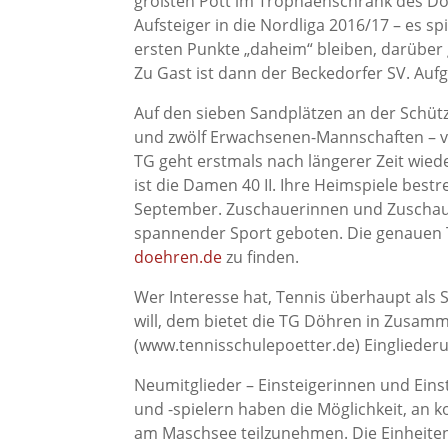
größten Pott im Trophäenschrank des Dö
Aufsteiger in die Nordliga 2016/17 – es s
ersten Punkte „daheim“ bleiben, darüber 
Zu Gast ist dann der Beckedorfer SV. Auf
Auf den sieben Sandplätzen an der Schüt
und zwölf Erwachsenen-Mannschaften – vo
TG geht erstmals nach längerer Zeit wied
ist die Damen 40 II. Ihre Heimspiele best
September. Zuschauerinnen und Zuschauer
spannender Sport geboten. Die genauen 
doehren.de
zu finden.
Wer Interesse hat, Tennis überhaupt als 
will, dem bietet die TG Döhren in Zusamm
(www.tennisschulepoetter.de) Eingliederu
Neumitglieder – Einsteigerinnen und Eins
und -spielern haben die Möglichkeit, an
am Maschsee teilzunehmen. Die Einheiten 