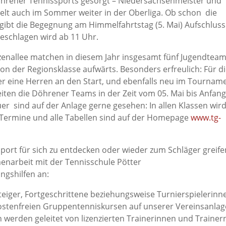
hrener Tennissports gesorgt – Niedersachsenmeister und
pielt auch im Sommer weiter in der Oberliga. Ob schon die
gibt die Begegnung am Himmelfahrtstag (5. Mai) Aufschluss
geschlagen wird ab 11 Uhr.
zenallee matchen in diesem Jahr insgesamt fünf Jugendtea
n der Regionsklasse aufwärts. Besonders erfreulich: Für d
er eine Herren an den Start, und ebenfalls neu im Tournam
reiten die Döhrener Teams in der Zeit vom 05. Mai bis Anfan
 sind auf der Anlage gerne gesehen: In allen Klassen wir
Termine und alle Tabellen sind auf der Homepage
www.tg-
Sport für sich zu entdecken oder wieder zum Schläger greife
enarbeit mit der Tennisschule Pötter
ngshilfen an:
teiger, Fortgeschrittene beziehungsweise Turnierspielerinn
 kostenfreien Gruppentenniskursen auf unserer Vereinsanlag
werden geleitet von lizenzierten Trainerinnen und Trainer